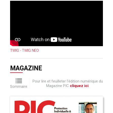
TWIG - TWIG NEO
MAGAZINE
Pour lire et feuilleter l'édition numérique du
Magazine PIC
cliquez ici
.
Sommaire