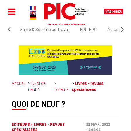
S'ABONNER
Toute l'actualité sur la Santé et Sécurité au Travail
Santé & Sécurité au Travail
EPI - EPC
Actus juridi
Accueil
Quoi de
Livres - revues
neuf ?
Editeurs
spécialisées
QUOI DE NEUF ?
EDITEURS
>
LIVRES - REVUES
22 FÉVR. 2022
SPÉCIALISÉES
14:04:44