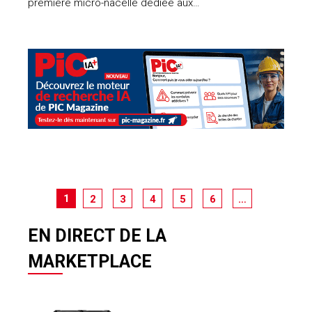
première micro-nacelle dédiée aux…
1
2
3
4
5
6
…
EN DIRECT DE LA
MARKETPLACE