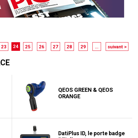
24
23
25
26
27
28
29
…
suivant >
ACE
QEOS GREEN & QEOS
ORANGE
DatiPlus ID, le porte badge