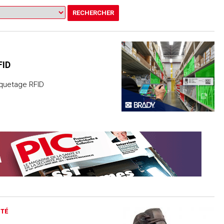
FID
iquetage RFID
ITÉ