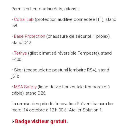
Parmi les heureux lauréats, citons :
•
Cotral Lab
(protection auditive connectée IT1), stand
i58.
•
Base Protection
(chaussure de sécurité Hiprolex),
stand C42.
•
Tethys
(gilet climatisé réversible Tempesta), stand
H40b.
• Skor (exosquelette postural lombaire RS4), stand
j31b.
•
MSA Safety
(ligne de vie horizontale temporaire à
câble), stand D26.
La remise des prix de l’innovation Préventica aura lieu
mardi 14 octobre à 12 h 00 à l’Atelier Solution 1.
>
Badge visiteur gratuit
.