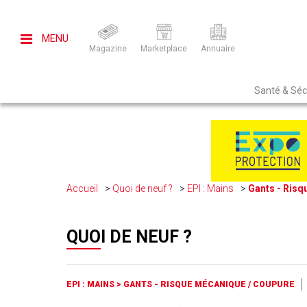
MENU
Magazine
Marketplace
Annuaire
Santé & Sécu
Accueil
Quoi de neuf ?
EPI : Mains
Gants - Risq
QUOI DE NEUF ?
EPI : MAINS
>
GANTS - RISQUE MÉCANIQUE / COUPURE