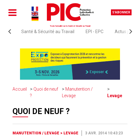
S'ABONNER
Toute l'actualité sur la Santé et Sécurité au Travail
Santé & Sécurité au Travail
EPI - EPC
Actus juridi
Accueil
Quoi de neuf
Manutention /
?
Levage
Levage
QUOI DE NEUF ?
MANUTENTION / LEVAGE
>
LEVAGE
3 AVR. 2014 10:43:23