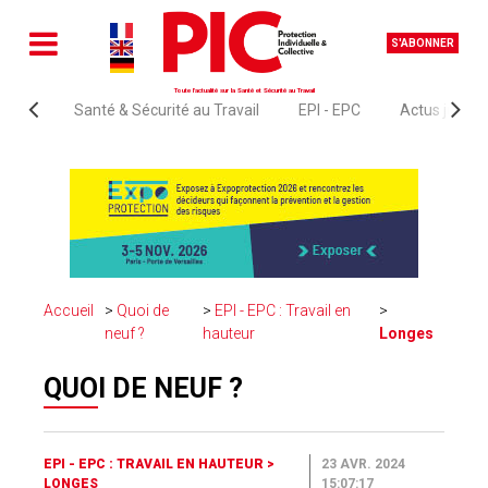
S'ABONNER
Toute l'actualité sur la Santé et Sécurité au Travail
Santé & Sécurité au Travail
EPI - EPC
Actus juridi
Accueil
Quoi de
EPI - EPC : Travail en
neuf ?
hauteur
Longes
QUOI DE NEUF ?
EPI - EPC : TRAVAIL EN HAUTEUR
>
23 AVR. 2024
LONGES
15:07:17