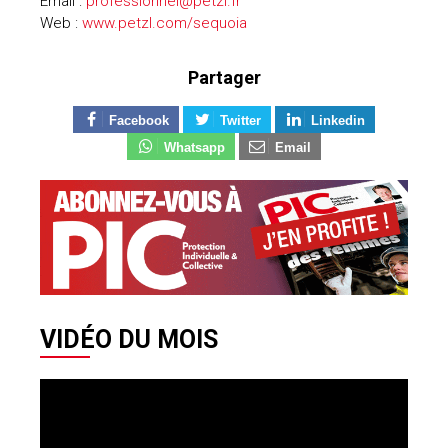
Email :
professionnel@petzl.fr
Web :
www.petzl.com/sequoia
Partager
Facebook
Twitter
Linkedin
Whatsapp
Email
VIDÉO DU MOIS