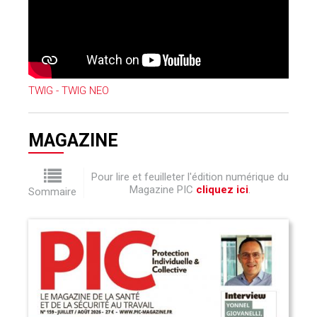
TWIG - TWIG NEO
MAGAZINE
Pour lire et feuilleter l'édition numérique du
Magazine PIC
cliquez ici
.
Sommaire