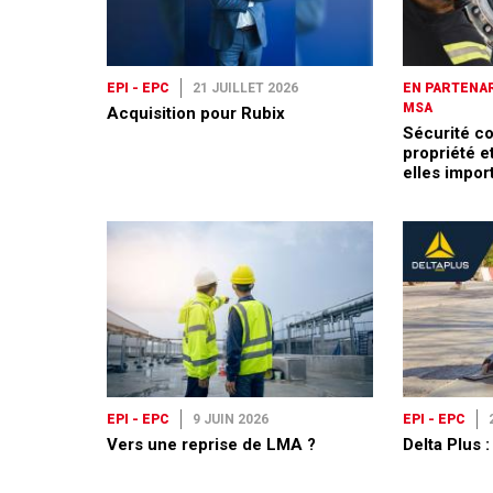
EPI - EPC
21 JUILLET 2026
EN PARTENAR
MSA
Acquisition pour Rubix
Sécurité co
propriété et
elles impor
EPI - EPC
9 JUIN 2026
EPI - EPC
Vers une reprise de LMA ?
Delta Plus 