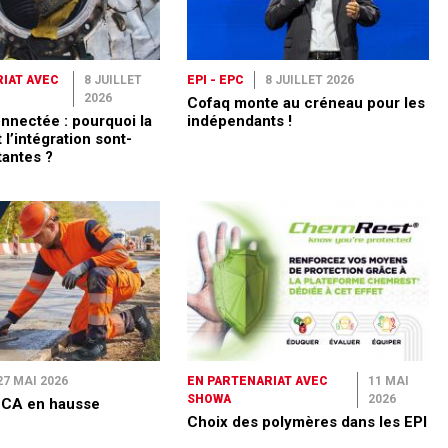
IAT AVEC
8 JUILLET
EPI - EPC
8 JUILLET 2026
2026
Cofaq monte au créneau pour les
nnectée : pourquoi la
indépendants !
 l’intégration sont-
tantes ?
27 MAI 2026
EN PARTENARIAT AVEC
11 MAI
SHOWA
2026
: CA en hausse
Choix des polymères dans les EPI