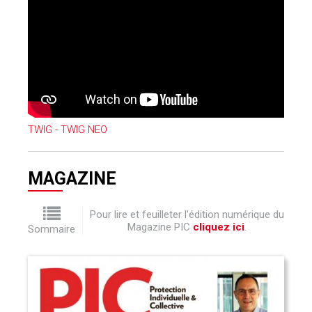
TWIG - TWIG NEO
MAGAZINE
Pour lire et feuilleter l'édition numérique du
Magazine PIC
cliquez ici
.
Sommaire