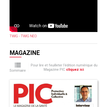
TWIG - TWIG NEO
MAGAZINE
Pour lire et feuilleter l'édition numérique du
Magazine PIC
cliquez ici
.
Sommaire