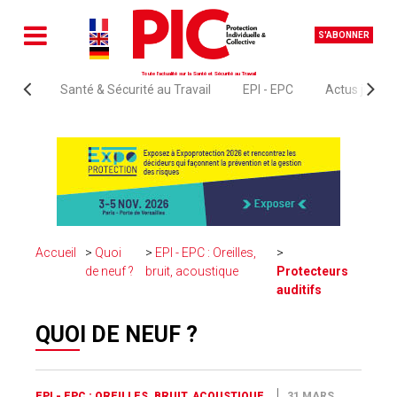
S'ABONNER
Toute l'actualité sur la Santé et Sécurité au Travail
Santé & Sécurité au Travail
EPI - EPC
Actus juridi
Accueil
Quoi
EPI - EPC : Oreilles,
de neuf ?
bruit, acoustique
Protecteurs
auditifs
QUOI DE NEUF ?
EPI - EPC : OREILLES, BRUIT, ACOUSTIQUE
31 MARS