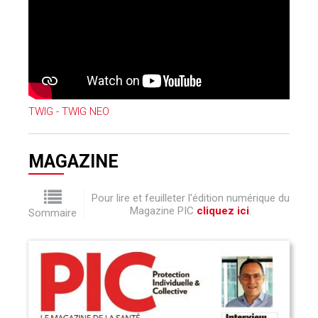
TWIG - TWIG NEO
MAGAZINE
Pour lire et feuilleter l'édition numérique du
Magazine PIC
cliquez ici
.
Sommaire