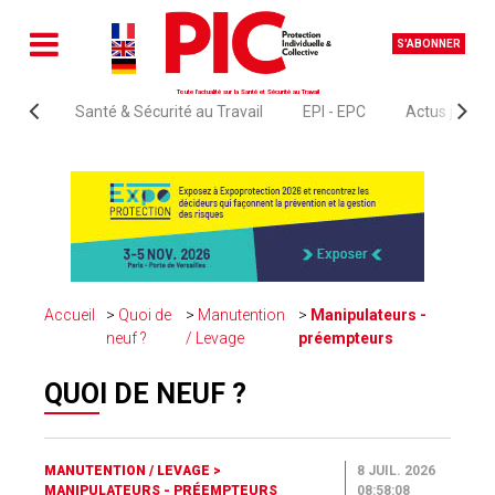
S'ABONNER
Toute l'actualité sur la Santé et Sécurité au Travail
Santé & Sécurité au Travail
EPI - EPC
Actus juridi
Accueil
Quoi de
Manutention
Manipulateurs -
neuf ?
/ Levage
préempteurs
QUOI DE NEUF ?
MANUTENTION / LEVAGE
>
8 JUIL. 2026
MANIPULATEURS - PRÉEMPTEURS
08:58:08