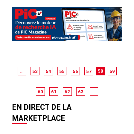
58
…
53
54
55
56
57
59
60
61
62
63
…
EN DIRECT DE LA
MARKETPLACE