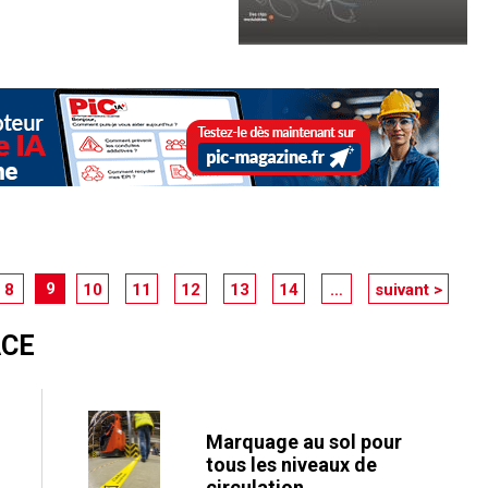
9
8
10
11
12
13
14
…
suivant >
ACE
Marquage au sol pour
tous les niveaux de
circulation