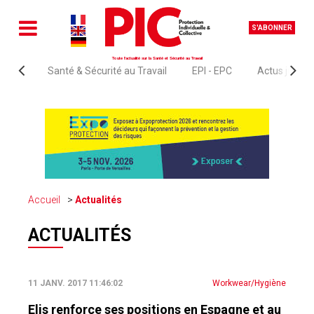
S'ABONNER
Toute l'actualité sur la Santé et Sécurité au Travail
Santé & Sécurité au Travail
EPI - EPC
Actus juridi
Accueil
Actualités
ACTUALITÉS
11 JANV. 2017 11:46:02
Workwear/Hygiène
Elis renforce ses positions en Espagne et au