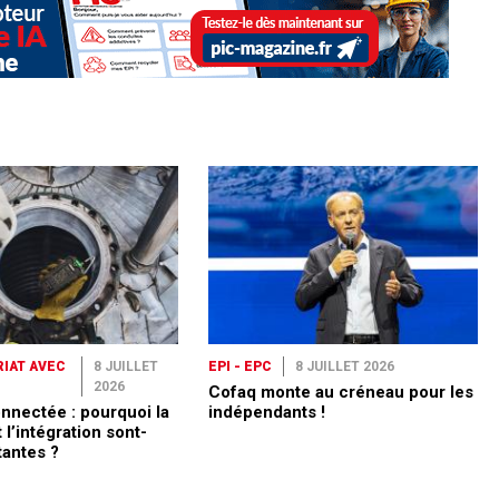
IAT AVEC
8 JUILLET
EPI - EPC
8 JUILLET 2026
2026
Cofaq monte au créneau pour les
nnectée : pourquoi la
indépendants !
 l’intégration sont-
tantes ?