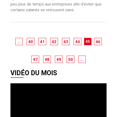
peu plus de temps aux entreprises afin d’éviter que
certains salariés se retrouvent sans…
45
…
40
41
42
43
44
46
47
48
49
50
…
VIDÉO DU MOIS