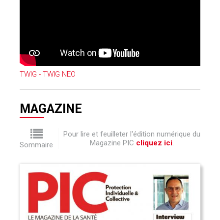
TWIG - TWIG NEO
MAGAZINE
Pour lire et feuilleter l'édition numérique du
Magazine PIC
cliquez ici
.
Sommaire