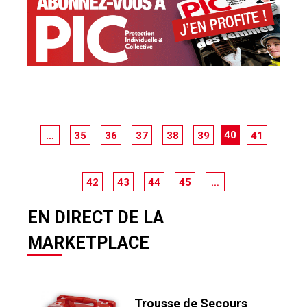
40
…
35
36
37
38
39
41
42
43
44
45
…
EN DIRECT DE LA
MARKETPLACE
Trousse de Secours