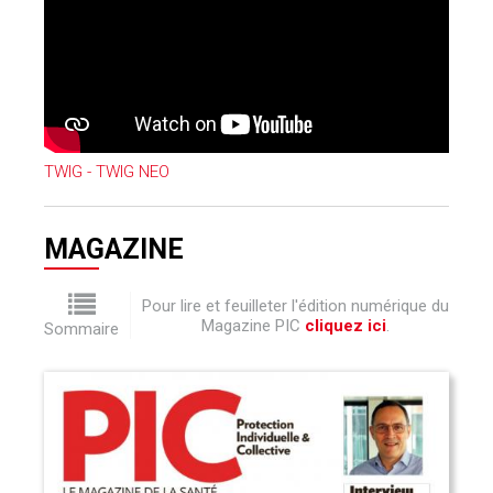
TWIG - TWIG NEO
MAGAZINE
Pour lire et feuilleter l'édition numérique du
Magazine PIC
cliquez ici
.
Sommaire