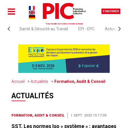
S'ABONNER
Toute l'actualité sur la Santé et Sécurité au Travail
Santé & Sécurité au Travail
EPI - EPC
Actus juridi
Accueil
Actualités
Formation, Audit & Conseil
ACTUALITÉS
FORMATION, AUDIT & CONSEIL
1 SEPT. 2025 15:17:00
SST. Les normes Iso « système » : avantages