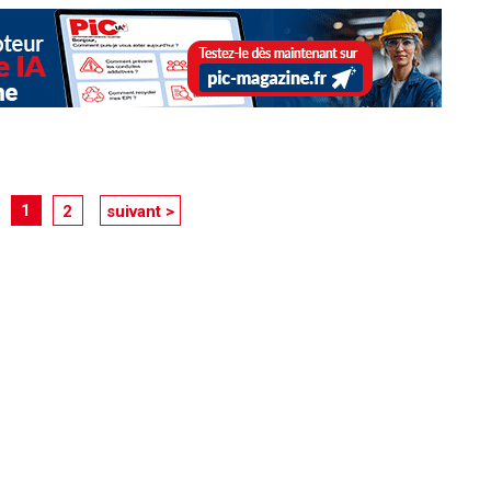
1
2
suivant >