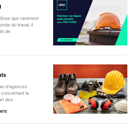
1
îtrise que rarement
de du travail, il
ité de…
nts
seau d’agences
t concernant la
 et des…
RITE