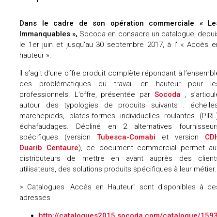
Dans le cadre de son opération commerciale « Le
Immanquables »,
Socoda en consacre un catalogue, depui
le 1er juin et jusqu'au 30 septembre 2017, à l' « Accès e
hauteur ».
Il s’agit d’une offre produit complète répondant à l’ensembl
des problématiques du travail en hauteur pour le
professionnels. L’offre, présentée par
Socoda
, s’articul
autour des typologies de produits suivants : échelles
marchepieds, plates-formes individuelles roulantes (PIRL)
échafaudages. Décliné en 2 alternatives fournisseur
spécifiques (version
Tubesca-Comabi
et version
CD
Duarib Centaure
), ce document commercial permet au
distributeurs de mettre en avant auprès des client
utilisateurs, des solutions produits spécifiques à leur métier.
> Catalogues "Accès en Hauteur" sont disponibles à ce
adresses :
http://catalogues2015.socoda.com/catalogue/159