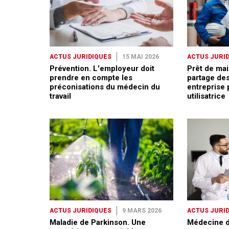
ACTUS JURIDIQUES
15 MAI 2026
ACTUS JURI
Prévention. L'employeur doit
Prêt de mai
prendre en compte les
partage des
préconisations du médecin du
entreprise 
travail
utilisatrice
ACTUS JURIDIQUES
9 MARS 2026
ACTUS JURI
Maladie de Parkinson. Une
Médecine du