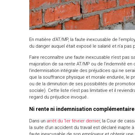
En matière d’AT/MP, la faute inexcusable de l’employ
du danger auquel était exposé le salarié et n’a pas
Faire reconnaître une faute inexcusable n’est pas san
majoration de sa rente AT/MP ou de l’indemnité en 
l’indemnisation intégrale des préjudices qui ne sera
que la souffrance physique et morale endurée, le pr
ou de la diminution de ses possibilités de promotion
sociale). Cette liste n’est pas limitative et il revien
regard du préjudice invoqué.
Ni rente ni indemnisation complémentaire
Dans un
arrêt du 1er février dernier
, la Cour de cass
la suite d’un accident du travail est déclaré inapte à 
faute inexcusable de son employeur et obtenir une 