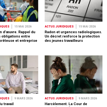
DIQUES
15 MAI 2026
ACTUS JURIDIQUES
15 MAI 2026
n d’œuvre. Rappel du
Radon et urgences radiologiques.
 obligations entre
Un décret renforce la protection
prêteuse et entreprise
des jeunes travailleurs
DIQUES
9 MARS 2026
ACTUS JURIDIQUES
9 MARS 2026
 travail
Harcèlement. La Cour de