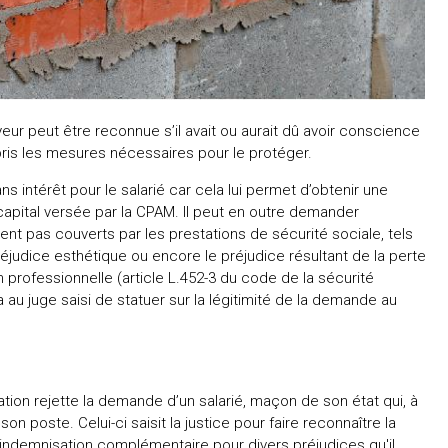
eur peut être reconnue s’il avait ou aurait dû avoir conscience
 pris les mesures nécessaires pour le protéger.
s intérêt pour le salarié car cela lui permet d’obtenir une
capital versée par la CPAM. Il peut en outre demander
ient pas couverts par les prestations de sécurité sociale, tels
éjudice esthétique ou encore le préjudice résultant de la perte
 professionnelle (article L.452-3 du code de la sécurité
dra au juge saisi de statuer sur la légitimité de la demande au
ation rejette la demande d’un salarié, maçon de son état qui, à
son poste. Celui-ci saisit la justice pour faire reconnaître la
indemnisation complémentaire pour divers préjudices qu'il