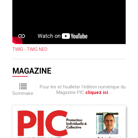
TWIG - TWIG NEO
MAGAZINE
Pour lire et feuilleter l'édition numérique du
Magazine PIC
cliquez ici
.
Sommaire