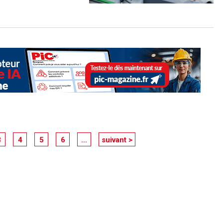
3
4
5
6
…
suivant >