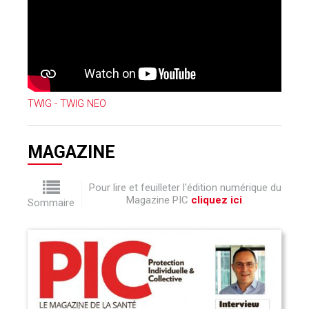
TWIG - TWIG NEO
MAGAZINE
Pour lire et feuilleter l'édition numérique du
Magazine PIC
cliquez ici
.
Sommaire