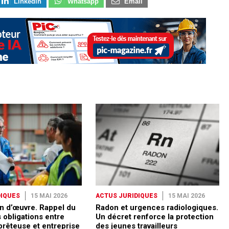
Linkedin
Whatsapp
Email
DIQUES
15 MAI 2026
ACTUS JURIDIQUES
15 MAI 2026
n d’œuvre. Rappel du
Radon et urgences radiologiques.
 obligations entre
Un décret renforce la protection
prêteuse et entreprise
des jeunes travailleurs