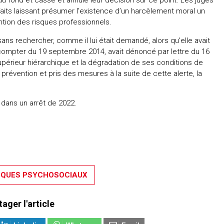
du fond et casse et annule leur décision sur ce point. Les juges
aits laissant présumer l’existence d’un harcèlement moral un
ntion des risques professionnels.
sans rechercher, comme il lui était demandé, alors qu'elle avait
 compter du 19 septembre 2014, avait dénoncé par lettre du 16
érieur hiérarchique et la dégradation de ses conditions de
e prévention et pris des mesures à la suite de cette alerte, la
dans un arrêt de 2022.
SQUES PSYCHOSOCIAUX
tager l'article