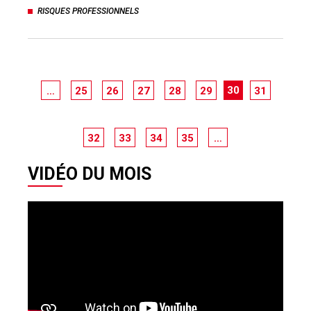
RISQUES PROFESSIONNELS
30
…
25
26
27
28
29
31
32
33
34
35
…
VIDÉO DU MOIS